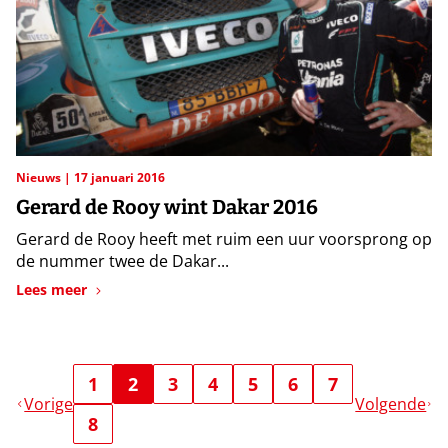
Nieuws
17 januari 2016
Gerard de Rooy wint Dakar 2016
Gerard de Rooy heeft met ruim een uur voorsprong op
de nummer twee de Dakar...
Lees meer
1
2
3
4
5
6
7
Vorige
Volgende
8