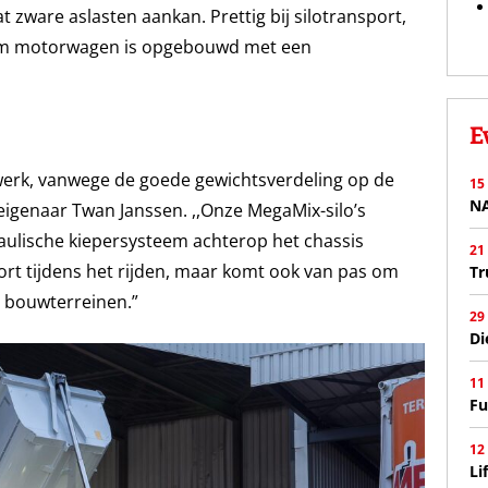
at zware aslasten aankan. Prettig bij silotransport,
ridem motorwagen is opgebouwd met een
E
 werk, vanwege de goede gewichtsverdeling op de
15
N
igenaar Twan Janssen. ,,Onze MegaMix-silo’s
ulische kiepersysteem achterop het chassis
21
ort tijdens het rijden, maar komt ook van pas om
Tr
 bouwterreinen.”
29
Di
11
Fu
12
Li