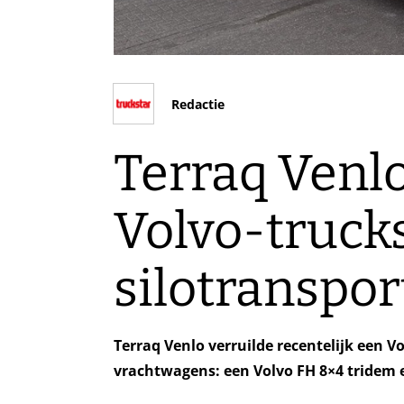
Redactie
Terraq Venlo
Volvo-trucks
silotranspor
Terraq Venlo verruilde recentelijk een V
vrachtwagens: een Volvo FH 8×4 tridem e