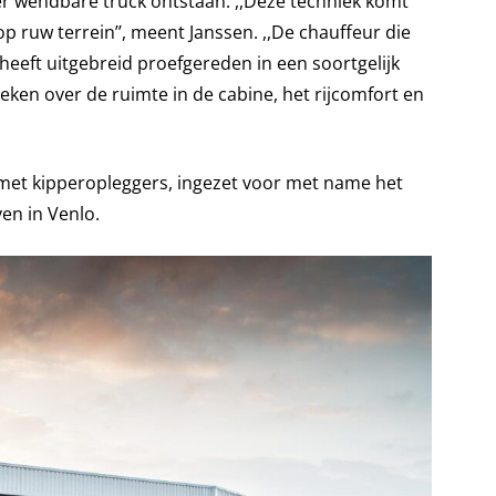
der wendbare truck ontstaan. ,,Deze techniek komt
op ruw terrein’’, meent Janssen. ,,De chauffeur die
 heeft uitgebreid proefgereden in een soortgelijk
reken over de ruimte in de cabine, het rijcomfort en
met kipperopleggers, ingezet voor met name het
en in Venlo.