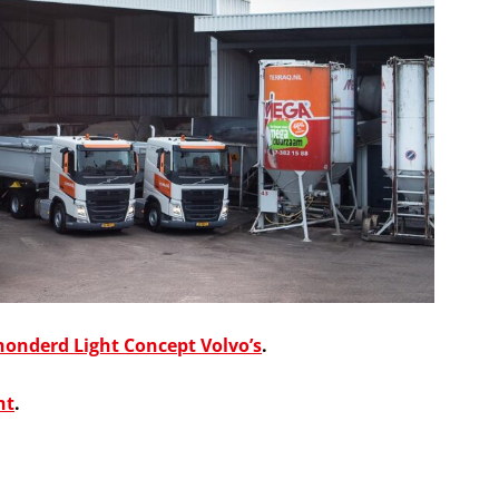
honderd Light Concept Volvo’s
.
ht
.