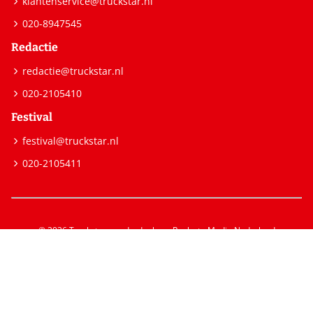
klantenservice@truckstar.nl
020-8947545
Redactie
redactie@truckstar.nl
020-2105410
Festival
festival@truckstar.nl
020-2105411
© 2026 Truckstar – onderdeel van Roularta Media Nederland
Op gebruik van deze site zijn de volgende regelingen van toepassing:
Disclaimer
,
Privacy statement
,
Cookie instellingen
,
Cookiebeleid
,
Voorwaarden
.