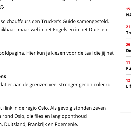
g.
15
N
e chauffeurs een Trucker’s Guide samengesteld.
21
hikbaar, maar wel in het Engels en in het Duits en
Tr
29
Di
fdpagina. Hier kun je kiezen voor de taal die jij het
11
Fu
ens
12
dat er aan de grenzen veel strenger gecontroleerd
Li
 flink in de regio Oslo. Als gevolg stonden zeven
 rond Oslo, die files en lang oponthoud
, Duitsland, Frankrijk en Roemenië.