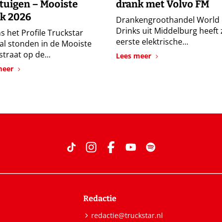
tuigen – Mooiste
drank met Volvo FM
k 2026
Drankengroothandel World 
Drinks uit Middelburg heeft 
s het Profile Truckstar
eerste elektrische...
val stonden in de Mooiste
traat op de...
Lees meer
meer
Redactie
redactie@truckstar.nl