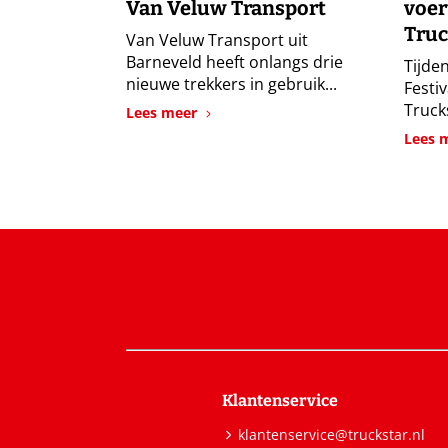
Van Veluw Transport
voer
Truc
Van Veluw Transport uit
Barneveld heeft onlangs drie
Tijden
nieuwe trekkers in gebruik...
Festi
Trucks
Lees meer
Lees 
Klantenservice
klantenservice@truckstar.nl