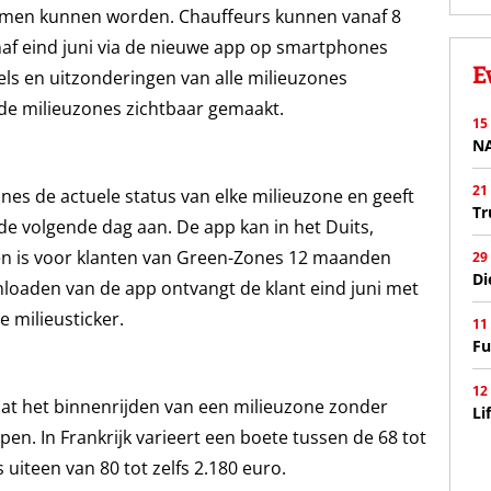
men kunnen worden. Chauffeurs kunnen vanaf 8
af eind juni via de nieuwe app op smartphones
E
gels en uitzonderingen van alle milieuzones
de milieuzones zichtbaar gemaakt.
15
N
21
es de actuele status van elke milieuzone en geeft
Tr
e volgende dag aan. De app kan in het Duits,
en is voor klanten van Green-Zones 12 maanden
29
Di
nloaden van de app ontvangt de klant eind juni met
 milieusticker.
11
Fu
12
dat het binnenrijden van een milieuzone zonder
Li
open. In Frankrijk varieert een boete tussen de 68 tot
 uiteen van 80 tot zelfs 2.180 euro.