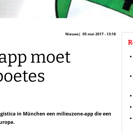
Nieuws
05 mei 2017 - 13:18
R
-app moet
boetes
ogistica in München een milieuzone-app die een
Europa.