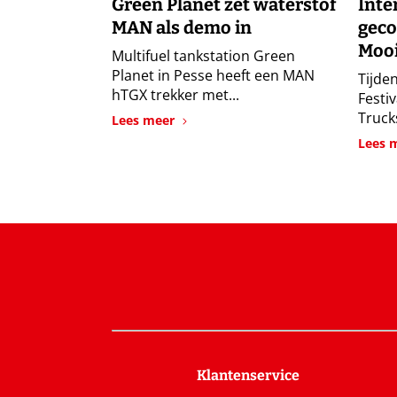
Green Planet zet waterstof
Inte
MAN als demo in
geco
Mooi
Multifuel tankstation Green
Planet in Pesse heeft een MAN
Tijden
hTGX trekker met...
Festi
Trucks
Lees meer
Lees 
Klantenservice