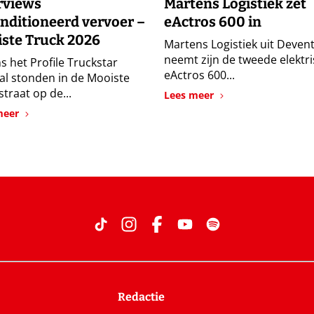
rviews
Martens Logistiek zet
nditioneerd vervoer –
eActros 600 in
ste Truck 2026
Martens Logistiek uit Deven
neemt zijn de tweede elektr
s het Profile Truckstar
eActros 600...
val stonden in de Mooiste
traat op de...
Lees meer
meer
Redactie