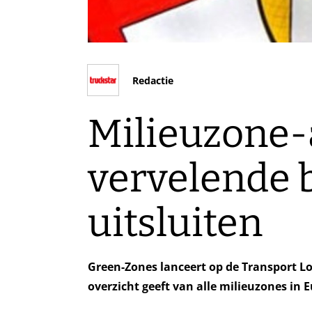
Redactie
Milieuzone
vervelende 
uitsluiten
Green-Zones lanceert op de Transport L
overzicht geeft van alle milieuzones in 