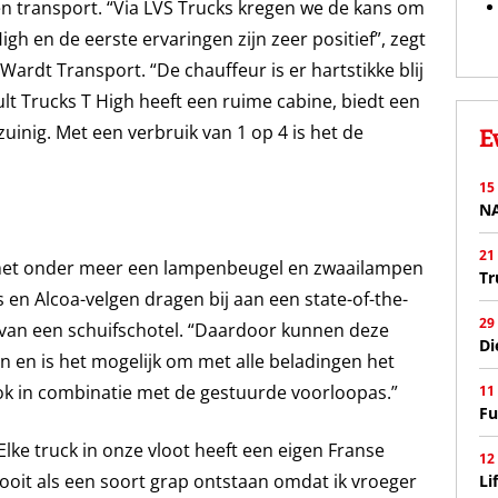
en transport. “Via LVS Trucks kregen we de kans om
gh en de eerste ervaringen zijn zeer positief”, zegt
ardt Transport. “De chauffeur is er hartstikke blij
lt Trucks T High heeft een ruime cabine, biedt een
zuinig. Met een verbruik van 1 op 4 is het de
E
15
N
21
st met onder meer een lampenbeugel en zwaailampen
Tr
ts en Alcoa-velgen dragen bij aan een state-of-the-
29
en van een schuifschotel. “Daardoor kunnen deze
Di
en en is het mogelijk om met alle beladingen het
ok in combinatie met de gestuurde voorloopas.”
11
Fu
Elke truck in onze vloot heeft een eigen Franse
12
 ooit als een soort grap ontstaan omdat ik vroeger
Li