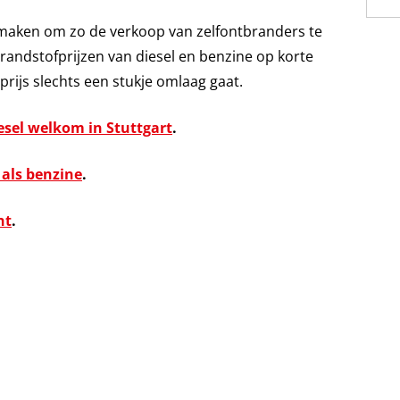
te maken om zo de verkoop van zelfontbranders te
andstofprijzen van diesel en benzine op korte
prijs slechts een stukje omlaag gaat.
esel welkom in Stuttgart
.
 als benzine
.
ht
.