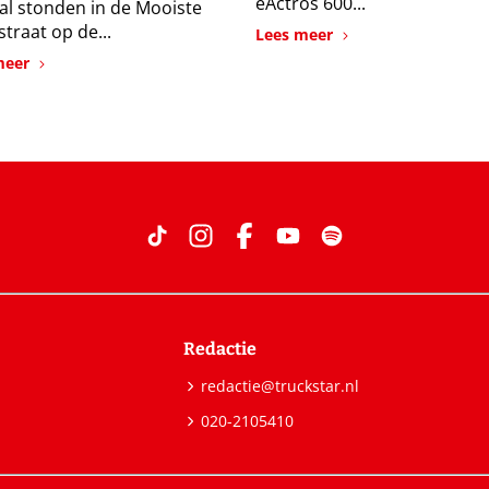
eActros 600...
val stonden in de Mooiste
traat op de...
Lees meer
meer
Redactie
redactie@truckstar.nl
020-2105410