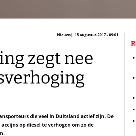
Nieuws
15 augustus 2017 - 09:01
R
ing zegt nee
nsverhoging
nsporteurs die veel in Duitsland actief zijn. De
e accijns op diesel te verhogen om zo de
n.