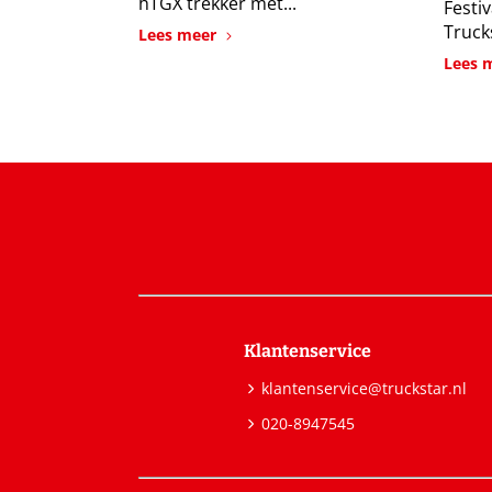
hTGX trekker met...
Festi
Trucks
Lees meer
Lees 
Klantenservice
klantenservice@truckstar.nl
020-8947545