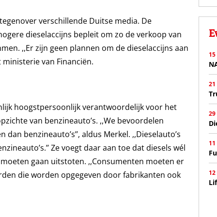
tegenover verschillende Duitse media. De
E
ere dieselaccijns bepleit om zo de verkoop van
mmen. ,,Er zijn geen plannen om de dieselaccijns aan
15
 ministerie van Financiën.
N
21
Tr
lijk hoogstpersoonlijk verantwoordelijk voor het
29
opzichte van benzineauto’s. ,,We bevoordelen
Di
 dan benzineauto’s’’, aldus Merkel. ,,Dieselauto’s
11
zineauto’s.’’ Ze voegt daar aan toe dat diesels wél
Fu
oet moeten gaan uitstoten. ,,Consumenten moeten er
12
rden die worden opgegeven door fabrikanten ook
Li