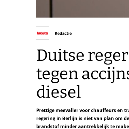
Redactie
Duitse reger
tegen accij
diesel
Prettige meevaller voor chauffeurs en tra
regering in Berlijn is niet van plan om d
brandstof minder aantrekkelijk te make