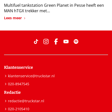
Multifuel tankstation Green Planet in Pesse heeft een
MAN hTGX trekker met...
Lees meer
Klantenservice
klantenservice@truckstar.nl
020-8947545
Redactie
redactie@truckstar.nl
020-2105410