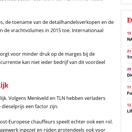
E
s, de toename van de detailhandelsverkopen en de
de vrachtvolumes in 2015 toe. Internationaal
15
N
21
 zorgt voor minder druk op de marges bij de
Tr
rrentie kan niet ieder bedrijf van dit voordeel
29
Di
ijk
11
Fu
gelijk. Volgens Menkveld en TLN hebben verladers
12
dieselprijs een factor zijn.
Li
st-Europese chauffeurs speelt echter ook een rol.
agewerk ingezet en rijden grotendeels ook voor