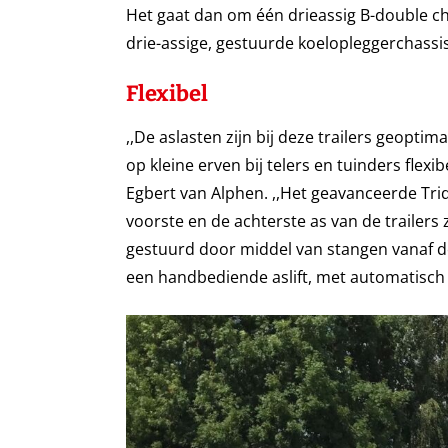
Het gaat dan om één drieassig B-double c
drie-assige, gestuurde koelopleggerchassis
Flexibel
,,De aslasten zijn bij deze trailers geopti
op kleine erven bij telers en tuinders flex
Egbert van Alphen. ,,Het geavanceerde Tri
voorste en de achterste as van de trailer
gestuurd door middel van stangen vanaf de
een handbediende aslift, met automatisch