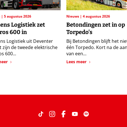
s
5 augustus 2026
Nieuws
4 augustus 2026
ens Logistiek zet
Betondingen zet in op
ros 600 in
Torpedo’s
ns Logistiek uit Deventer
Bij Betondingen blijft het niet
 zijn de tweede elektrische
één Torpedo. Kort na de aa
s 600...
van een...
meer
Lees meer