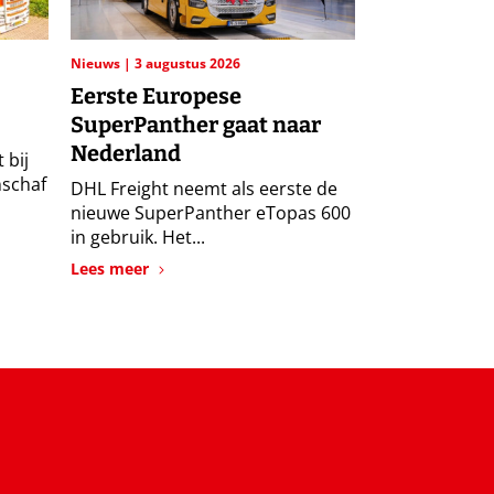
Nieuws
3 augustus 2026
Eerste Europese
SuperPanther gaat naar
Nederland
 bij
nschaf
DHL Freight neemt als eerste de
nieuwe SuperPanther eTopas 600
in gebruik. Het...
Lees meer