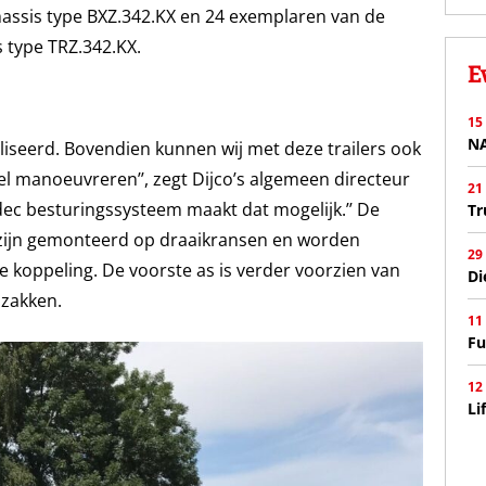
hassis type BXZ.342.KX en 24 exemplaren van de
 type TRZ.342.KX.
E
15
N
maliseerd. Bovendien kunnen wij met deze trailers ook
ibel manoeuvreren’’, zegt Dijco’s algemeen directeur
21
dec besturingssysteem maakt dat mogelijk.’’ De
Tr
s zijn gemonteerd op draaikransen en worden
29
 koppeling. De voorste as is verder voorzien van
Di
 zakken.
11
Fu
12
Li