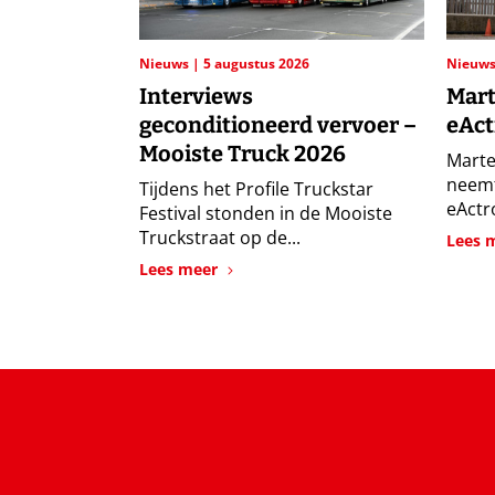
Nieuws
5 augustus 2026
Nieuw
Interviews
Mart
geconditioneerd vervoer –
eAct
Mooiste Truck 2026
Marte
neemt
Tijdens het Profile Truckstar
eActro
Festival stonden in de Mooiste
Truckstraat op de...
Lees 
Lees meer