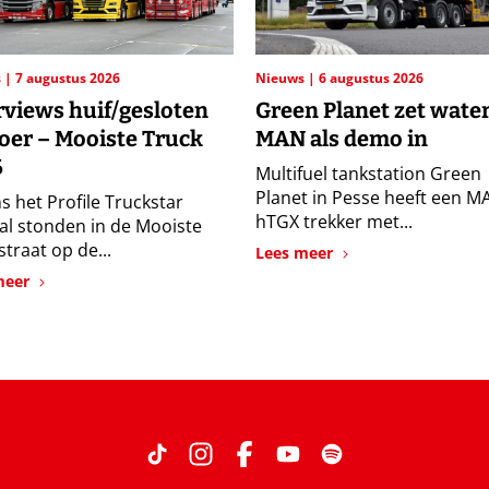
s
7 augustus 2026
Nieuws
6 augustus 2026
rviews huif/gesloten
Green Planet zet wate
oer – Mooiste Truck
MAN als demo in
6
Multifuel tankstation Green
Planet in Pesse heeft een M
s het Profile Truckstar
hTGX trekker met...
val stonden in de Mooiste
traat op de...
Lees meer
meer