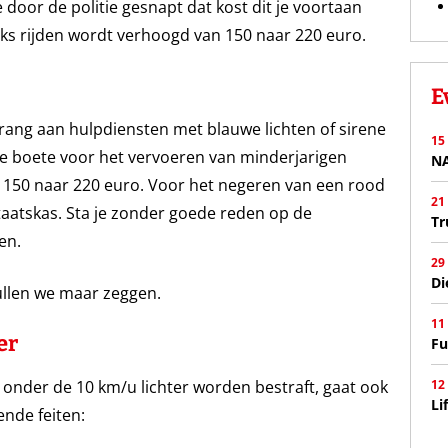
e door de politie gesnapt dat kost dit je voortaan
ks rijden wordt verhoogd van 150 naar 220 euro.
E
rang aan hulpdiensten met blauwe lichten of sirene
15
De boete voor het vervoeren van minderjarigen
N
n 150 naar 220 euro. Voor het negeren van een rood
21
staatskas. Sta je zonder goede reden op de
Tr
en.
29
Di
llen we maar zeggen.
11
er
Fu
 onder de 10 km/u lichter worden bestraft, gaat ook
12
Li
nde feiten: