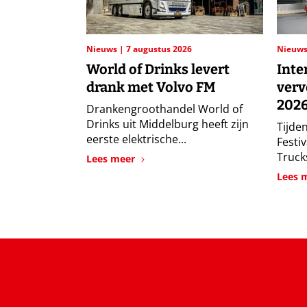
Nieuws
7 augustus 2026
Nieuw
World of Drinks levert
Inte
drank met Volvo FM
verv
202
Drankengroothandel World of
Drinks uit Middelburg heeft zijn
Tijden
eerste elektrische...
Festi
Trucks
Lees meer
Lees 