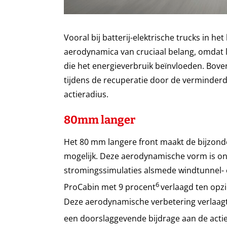
Vooral bij batterij-elektrische trucks in h
aerodynamica van cruciaal belang, omdat l
die het energieverbruik beïnvloeden. Bo
tijdens de recuperatie door de verminderd
actieradius.
80mm langer
Het 80 mm langere front maakt de bijzon
mogelijk. Deze aerodynamische vorm is ont
stromingssimulaties alsmede windtunnel- 
6
ProCabin met 9 procent
verlaagd ten opz
Deze aerodynamische verbetering verlaagt 
een doorslaggevende bijdrage aan de acti