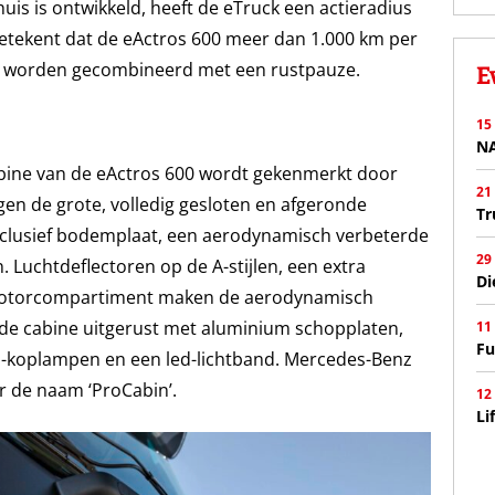
huis is ontwikkeld, heeft de eTruck een actieradius
betekent dat de eActros 600 meer dan 1.000 km per
n worden gecombineerd met een rustpauze.
E
15
N
bine van de eActros 600 wordt gekenmerkt door
21
gen de grote, volledig gesloten en afgeronde
Tr
nclusief bodemplaat, een aerodynamisch verbeterde
29
n. Luchtdeflectoren op de A-stijlen, een extra
Di
 motorcompartiment maken de aerodynamisch
 de cabine uitgerust met aluminium schopplaten,
11
Fu
-koplampen en een led-lichtband. Mercedes-Benz
r de naam ‘ProCabin’.
12
Li