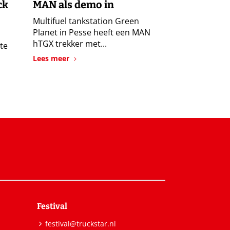
ck
MAN als demo in
Multifuel tankstation Green
Planet in Pesse heeft een MAN
hTGX trekker met...
te
Lees meer
Festival
festival@truckstar.nl