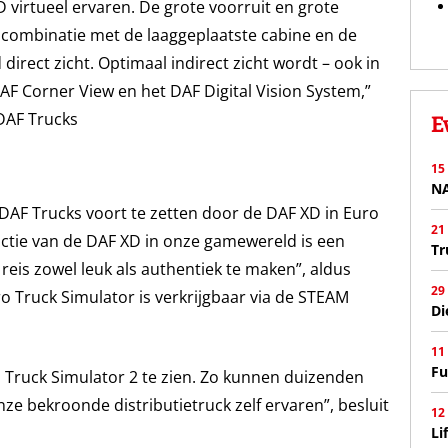
virtueel ervaren. De grote voorruit en grote
in combinatie met de laaggeplaatste cabine en de
rect zicht. Optimaal indirect zicht wordt – ook in
F Corner View en het DAF Digital Vision System,”
 DAF Trucks
E
15
N
AF Trucks voort te zetten door de DAF XD in Euro
21
ctie van de DAF XD in onze gamewereld is een
Tr
 reis zowel leuk als authentiek te maken”, aldus
29
o Truck Simulator is verkrijgbaar via de STEAM
Di
11
Fu
 Truck Simulator 2 te zien. Zo kunnen duizenden
ze bekroonde distributietruck zelf ervaren”, besluit
12
Li