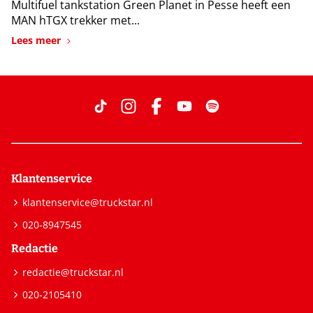
Multifuel tankstation Green Planet in Pesse heeft een
MAN hTGX trekker met...
Lees meer
Klantenservice
klantenservice@truckstar.nl
020-8947545
Redactie
redactie@truckstar.nl
020-2105410