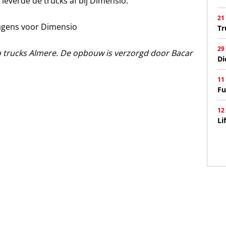
leverde de trucks af bij Dimensio.
21
Tr
29
 trucks Almere. De opbouw is verzorgd door Bacar
Di
11
Fu
12
Li