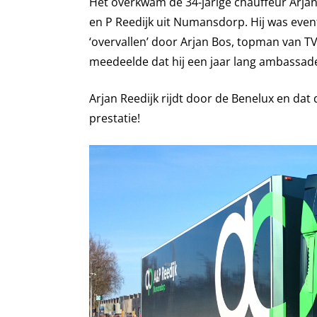
Het overkwam de 34-jarige chauffeur Arjan 
en P Reedijk uit Numansdorp. Hij was even
‘overvallen’ door Arjan Bos, topman van T
meedeelde dat hij een jaar lang ambassadeur
Arjan Reedijk rijdt door de Benelux en dat d
prestatie!