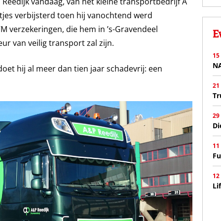
Reedijk vandaag, van het kleine transportbedrijf A
tjes verbijsterd toen hij vanochtend werd
VM verzekeringen, die hem in ’s-Gravendeel
E
 van veilig transport zal zijn.
15
N
oet hij al meer dan tien jaar schadevrij: een
21
Tr
29
Di
11
Fu
12
Li