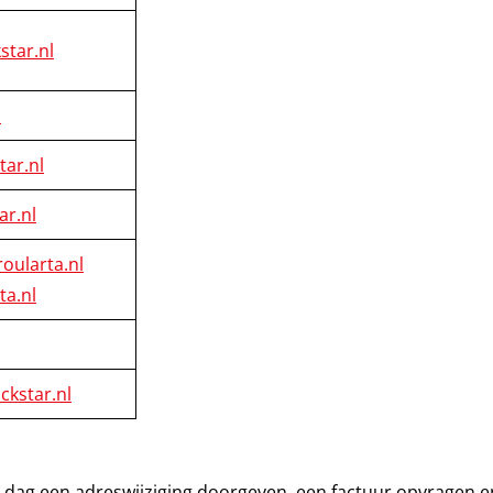
star.nl
l
ar.nl
ar.nl
oularta.nl
ta.nl
ckstar.nl
r dag een adreswijziging doorgeven, een factuur opvragen e