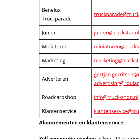
Benelux
truckparade@truck
Truckparade
Junior
junior@truckstar.n
Miniaturen
miniaturen@truckst
Marketing
marketing@truckst
gertjan.gerritsen@r
Adverteren
advertising@roular
Roadcardshop
info@truck-shop.nl
Klantenservice
klantenservice@tru
Abonnementen en klantenservice:
Zelf eenvoudig regelen:
je kunt 24 uur pe