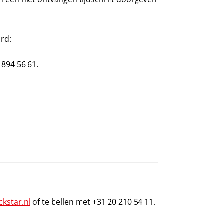
rd:
 894 56 61.
ckstar.nl
of te bellen met +31 20 210 54 11.
.