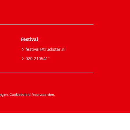
Festival
festival@truckstar.nl
020-2105411
ingen
,
Cookiebeleid
,
Voorwaarden
.