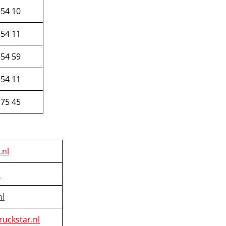
 54 10
 54 11
 54 59
 54 11
 75 45
.nl
l
nl
ruckstar.nl