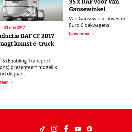
35 x DAF voor Van
Gansewinkel
Van Gansewinkel investeert 
Euro 6 bakwagens
s
31 mei 2017
Lees meer
oductie DAF CF 2017
raagt komst e-truck
TS (Enabling Transport
ions) presenteert mogelijk
nd dit jaar...
meer