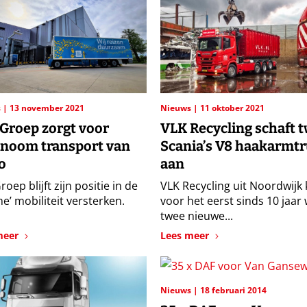
s
13 november 2021
Nieuws
11 oktober 2021
Groep zorgt voor
VLK Recycling schaft 
noom transport van
Scania’s V8 haakarmt
o
aan
oep blijft zijn positie in de
VLK Recycling uit Noordwijk
e’ mobiliteit versterken.
voor het eerst sinds 10 jaar
twee nieuwe...
meer
Lees meer
Nieuws
18 februari 2014