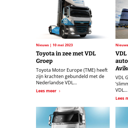
Nieuws
10 mei 2023
Nieuw
Toyota in zee met VDL
VDL 
Groep
auto
Avik
Toyota Motor Europe (TME) heeft
zijn krachten gebundeld met de
VDL Gr
Nederlandse VDL...
‘slimm
VDL...
Lees meer
Lees 