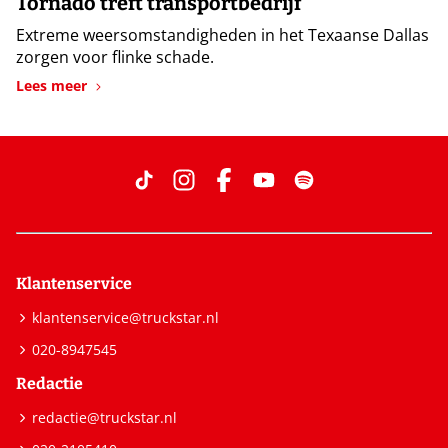
Tornado treft transportbedrijf
Extreme weersomstandigheden in het Texaanse Dallas
zorgen voor flinke schade.
Lees meer
Klantenservice
klantenservice@truckstar.nl
020-8947545
Redactie
redactie@truckstar.nl