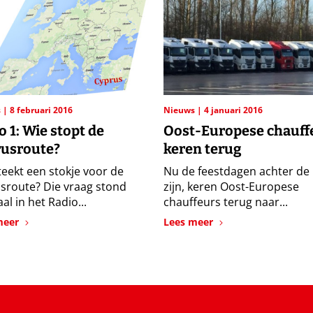
s
8 februari 2016
Nieuws
4 januari 2016
o 1: Wie stopt de
Oost-Europese chauff
usroute?
keren terug
teekt een stokje voor de
Nu de feestdagen achter de
sroute? Die vraag stond
zijn, keren Oost-Europese
al in het Radio...
chauffeurs terug naar...
meer
Lees meer