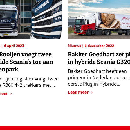
s
6 april 2023
Nieuws
6 december 2022
Rooijen voegt twee
Bakker Goedhart zet p
ide Scania’s toe aan
in hybride Scania G320
enpark
Bakker Goedhart heeft een
primeur in Nederland door 
ooijen Logistiek voegt twee
eerste Plug-in Hybride...
a R360 4×2 trekkers met...
Lees meer
meer