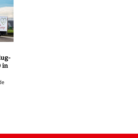
lug-
 in
de