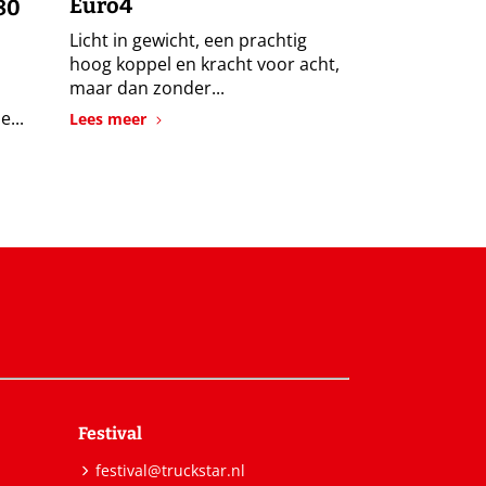
Euro4
80
Licht in gewicht, een prachtig
hoog koppel en kracht voor acht,
maar dan zonder...
e...
Lees meer
Festival
festival@truckstar.nl