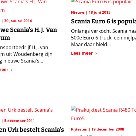
Nieuws
18 juni 2013
Scania Euro 6 is popul
s
30 januari 2014
we Scania’s H.J. Van
Onlangs verkocht Scania ha
tum
500e Euro 6-truck, een mijlpa
Maar daar hield...
ansportbedrijf H.J. van
Lees meer
m uit Woudenberg zijn
g nieuwe Scania's...
meer
s
5 december 2011
en Urk bestelt Scania’s
Rijtesten
19 december 2008