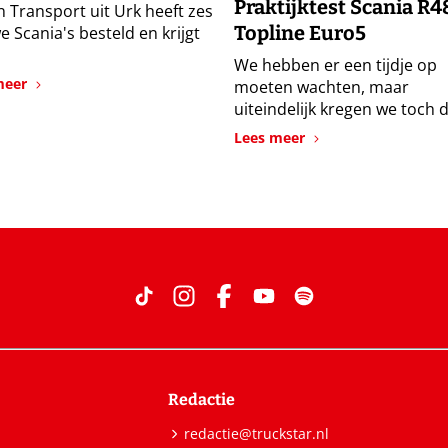
Praktijktest Scania R4
n Transport uit Urk heeft zes
Topline Euro5
e Scania's besteld en krijgt
We hebben er een tijdje op
meer
moeten wachten, maar
uiteindelijk kregen we toch d
Lees meer
Redactie
redactie@truckstar.nl