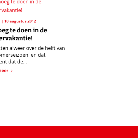
s
10 augustus 2012
eg te doen in de
rvakantie!
tten alweer over de helft van
omerseizoen, en dat
nt dat de...
meer