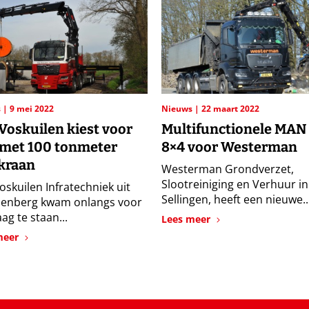
s
9 mei 2022
Nieuws
22 maart 2022
Voskuilen kiest voor
Multifunctionele MAN
met 100 tonmeter
8×4 voor Westerman
kraan
Westerman Grondverzet,
Slootreiniging en Verhuur in
oskuilen Infratechniek uit
Sellingen, heeft een nieuwe..
enberg kwam onlangs voor
ag te staan...
Lees meer
meer