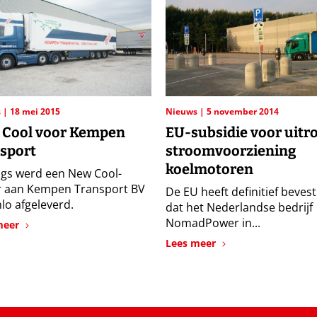
s
18 mei 2015
Nieuws
5 november 2014
 Cool voor Kempen
EU-subsidie voor uitro
sport
stroomvoorziening
koelmotoren
gs werd een New Cool-
er aan Kempen Transport BV
De EU heeft definitief bevest
nlo afgeleverd.
dat het Nederlandse bedrijf
NomadPower in...
meer
Lees meer