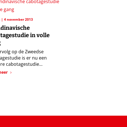
s
4 november 2013
dinavische
tagestudie in volle
g
ervolg op de Zweedse
agestudie is er nu een
re cabotagestudie...
meer