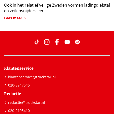
Ook in het relatief veilige Zweden vormen ladingdiefstal
en zeilensnijders een...
Lees meer
Klantenservice
klantenservice@truckstar.nl
020-8947545
Redactie
redactie@truckstar.nl
020-2105410