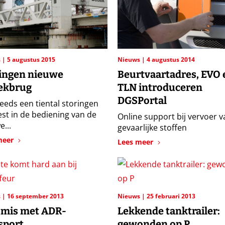
s
5 augustus 2015
Nieuws
4 augustus 2014
ingen nieuwe
Beurtvaartadres, EVO 
ekbrug
TLN introduceren
DGSPortal
reeds een tiental storingen
st in de bediening van de
Online support bij vervoer v
...
gevaarlijke stoffen
meer
Lees meer
s
16 september 2013
Nieuws
25 februari 2013
 mis met ADR-
Lekkende tanktrailer:
sport
gewonden op P