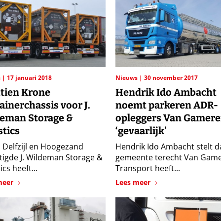
s
17 januari 2018
Nieuws
30 november 2017
tien Krone
Hendrik Ido Ambacht
ainerchassis voor J.
noemt parkeren ADR-
eman Storage &
opleggers Van Gamer
stics
‘gevaarlijk’
n Delfzijl en Hoogezand
Hendrik Ido Ambacht stelt d
tigde J. Wildeman Storage &
gemeente terecht Van Gam
ics heeft...
Transport heeft...
meer
Lees meer