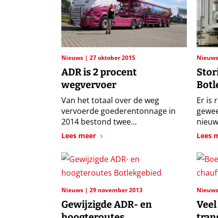
Nieuws
27 oktober 2015
Nieuw
ADR is 2 procent
Stor
wegvervoer
Botl
Van het totaal over de weg
Er is 
vervoerde goederentonnage in
gewee
2014 bestond twee...
nieuwe
Lees meer
Lees 
Nieuws
29 november 2013
Nieuw
Gewijzigde ADR- en
Veel
hoogteroutes
tran