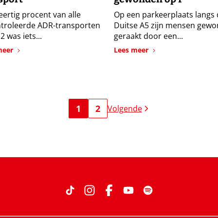
eertig procent van alle
Op een parkeerplaats langs
troleerde ADR-transporten
Duitse A5 zijn mensen gew
2 was iets...
geraakt door een...
meer
Lees meer
1
2
Volgende