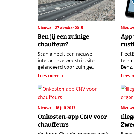
Nieuws
27 oktober 2015
Nieuw
Ben jij een zuinige
App v
chauffeur?
rust
Scania heeft een nieuwe
Fleet
interactieve wedstrijdsite
telem
gelanceerd voor zuinige...
Benz, 
Lees meer
Lees 
Nieuws
18 juli 2013
Nieuw
Onkosten-app CNV voor
Ille
chauffeurs
Zwed