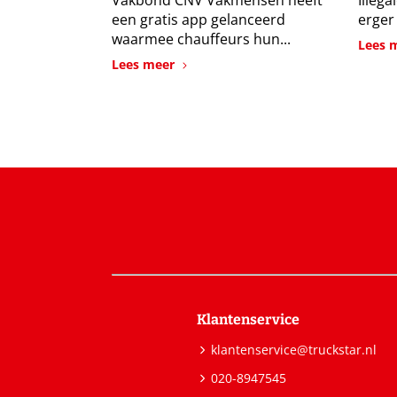
Vakbond CNV Vakmensen heeft
Illeg
een gratis app gelanceerd
erger
waarmee chauffeurs hun...
Lees 
Lees meer
Klantenservice
klantenservice@truckstar.nl
020-8947545