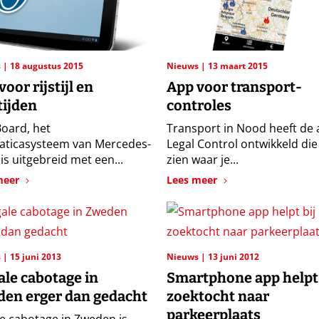
s
18 augustus 2015
Nieuws
13 maart 2015
oor rijstijl en
App voor transport-
tijden
controles
Board, het
Transport in Nood heeft de
aticasysteem van Mercedes-
Legal Control ontwikkeld die
is uitgebreid met een...
zien waar je...
meer
Lees meer
s
15 juni 2013
Nieuws
13 juni 2012
gale cabotage in
Smartphone app helpt 
en erger dan gedacht
zoektocht naar
parkeerplaats