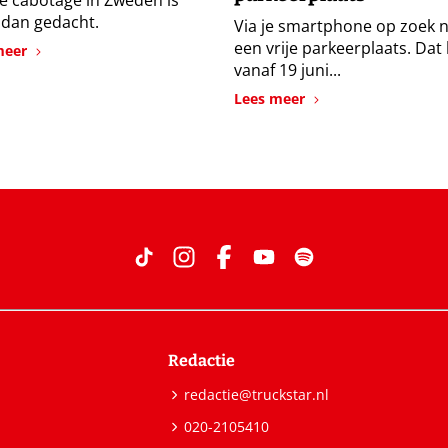
ale cabotage in Zweden is
 dan gedacht.
Via je smartphone op zoek 
een vrije parkeerplaats. Dat
meer
vanaf 19 juni...
Lees meer
Redactie
redactie@truckstar.nl
020-2105410