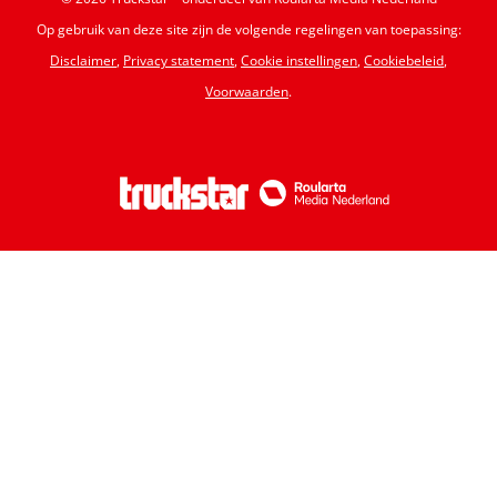
Op gebruik van deze site zijn de volgende regelingen van toepassing:
Disclaimer
,
Privacy statement
,
Cookie instellingen
,
Cookiebeleid
,
Voorwaarden
.