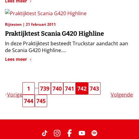
Lees meer
Rijtesten
21 februari 2011
Praktijktest Scania G420 Highline
In deze Praktijktest besteedt Truckstar aandacht aan
de Scania G420 Highline....
Lees meer
…
1
739
740
741
742
743
Vorige
Volgende
744
745